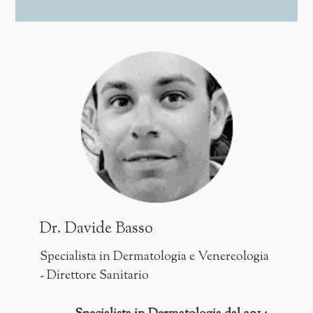
Consulente Dermatologo presso la
Guardia di Finanza di Genova, dal
2014 svolge anche attività di
Professore a contratto presso la
Università degli Studi di Genova.
Autore di oltre 50 pubblicazioni
scientifiche e relatore in numerosi
convegni e corsi in Italia ed all'estero,
ha come particolare campo di
interesse le lesioni pigmentate della
cute per cui è riconosciuto come
esperto dermoscopista.
Dr. Davide Basso
E' inoltre membro ISPLAD
Specialista in Dermatologia e Venereologia
(International Society of Plastic
- Direttore Sanitario
Dermatology) e EADV (European
Academy of Dermatology and