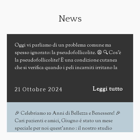
dell’Università di Tor Vergata di
Roma.
News
Relatore, tutor ed organizzatore di
corsi teorico-pratici sul Lifting del
volto, sulla Rinoplastica e sulla
Oggi vi parliamo di un problema comune ma
Blefaroplastica.
spesso ignorato: la pseudofollicolite. 😩 🔍 Cos’è
la pseudofollicolite? È una condizione cutanea
che si verifica quando i peli incarniti irritano la
pelle, causando infiammazione, arrossamenti e,
talvolta, bollicine dolorose. È particolarmente
Leggi tutto
21 Ottobre 2024
comune in chi ha peli ricci o in chi si rade
frequentemente. 💔 Il risultato? Oltre al disagio
fisico, la pseudofollicolite può portare a
insicurezze e frustrazioni estetiche. Ma non
🎉 Celebriamo 10 Anni di Bellezza e Benessere! 🎉
preoccuparti, esiste una soluzione efficace! ✨ La
Cari pazienti e amici, Giugno é stato un mese
risposta: Epilazione con Laser ad Alexandrite! 💖
speciale per noi quest’anno : il nostro studio
🌈 Perché scegliere il laser ad Alexandrite?
dermatologico ha compiuto 10 anni! 🥳🎂 Dieci