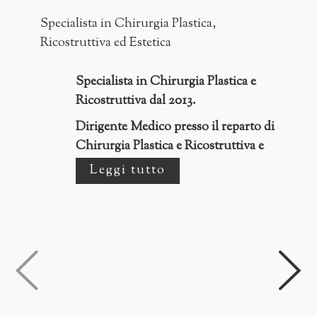
Specialista in Chirurgia Plastica,
Ricostruttiva ed Estetica
Specialista in Chirurgia Plastica e
Ricostruttiva dal 2013.
Dirigente Medico presso il reparto di
Chirurgia Plastica e Ricostruttiva e
Centro Grandi Ustionati
Leggi tutto
dell’Ospedale Villa Scassi di Genova.
E' stato docente presso il Master
Associazione Italiana Medicina
Estetica Odontoiatrica (SIMEO) in
Medicina Estetica, co-relatore al
corso di Medicina Estetica