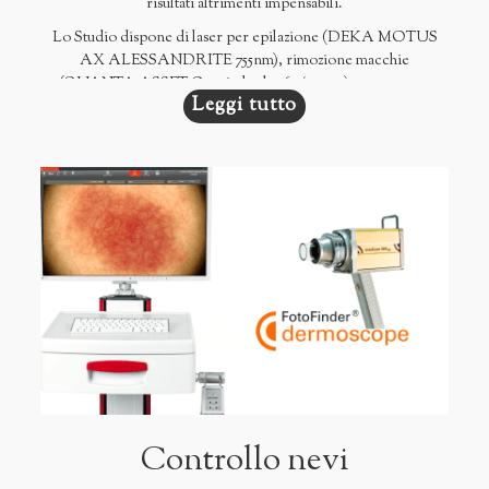
risultati altrimenti impensabili.
Lo Studio dispone di laser per epilazione (DEKA MOTUS
AX ALESSANDRITE 755nm), rimozione macchie
(QUANTA ASSET Q-switched 1064/532nm), trattamento
Leggi tutto
capillari viso ed angiomi (LASERING VELURE S9 940nm),
eliminazione nevi e verruche (DEKA SMARTXIDE2 CO2),
trattamento cicatrici, smagliature (BIODERMOGENESI,
CARBOSSITERAPIA) e ringiovanimento cutaneo (HIFU -
ULTRAFORMER 3), trattamento adiposità localizzate
(CRIOLIPOLISI COCOON COOLTECH).
Controllo nevi