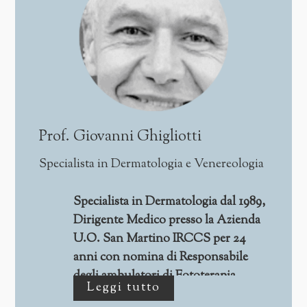
Prof. Giovanni Ghigliotti
Specialista in Dermatologia e Venereologia
Specialista in Dermatologia dal 1989,
Dirigente Medico presso la Azienda
U.O. San Martino IRCCS per 24
anni con nomina di Responsabile
degli ambulatori di Fototerapia,
Leggi tutto
Dermoscopia e Dermochirurgia;