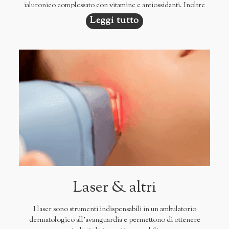
ialuronico complessato con vitamine e antiossidanti. Inoltre
botulino nell'uso tradizionale o nell'innovativo micro e
Leggi tutto
mesobotulino, peelings di tipo esfoliante, schiarente e
illuminante. Ed ancora di dermapen, fili biorivitalizzanti o di
trazione, fotoringiovanimento mediante terapia fotodinamica
Laser & altri
I laser sono strumenti indispensabili in un ambulatorio
dermatologico all'avanguardia e permettono di ottenere