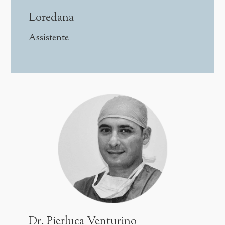
Consulente Dermochirurgo presso
Loredana
Ospedale Evangelico Internazionale.
Dal 2009 si occupa di Medicina
Assistente
Estetica e Laser terapia.
E' inoltre membro ISPLAD
(International Society of Plastic
Dermatology), IDS (International
Dermoscopy Society), AITEB
(Associazione Terapia Estetica
Botulino).
Dr. Pierluca Venturino