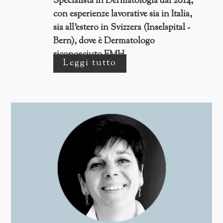
Specialista in Dermatologia dal 2014,
Venereology).
con esperienze lavorative sia in Italia,
sia all'estero in Svizzera (Inselspital -
Bern), dove è Dermatologo
riconosciuto FMH.
Leggi tutto
E' stato responsabile Regionale
Ligure dell'AIDA- Associazione
Italiana Dermatologi Ambulatoriali e
Consulente Dermatologo presso
LILT Lega Italiana Lotta contro i
Tumori. attualmente si interessa di
dermatologia clinica ed oncologica
con particolare interesse per la
terapia fotodinamica per cui è
relatore a corsi e convegni nazionali
ed europei.